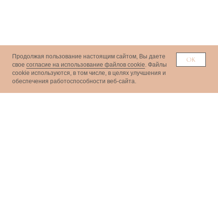
Продолжая пользование настоящим сайтом, Вы даете
ОК
свое
согласие на использование файлов cookie
. Файлы
сookie используются, в том числе, в целях улучшения и
обеспечения работоспособности веб-сайта.