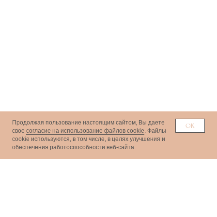
Продолжая пользование настоящим сайтом, Вы даете
ОК
свое
согласие на использование файлов cookie
. Файлы
сookie используются, в том числе, в целях улучшения и
обеспечения работоспособности веб-сайта.