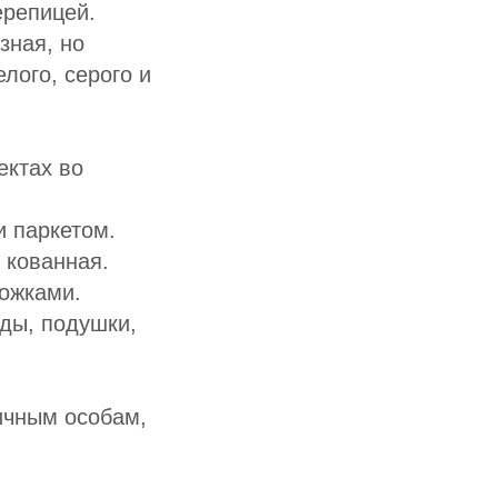
ерепицей.
зная, но
лого, серого и
ектах во
 паркетом.
 кованная.
ножками.
еды, подушки,
ичным особам,