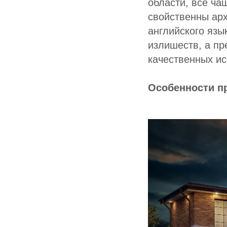
области, все ча
свойственны арх
английского язы
излишеств, а пр
качественных ис
Особенности пр