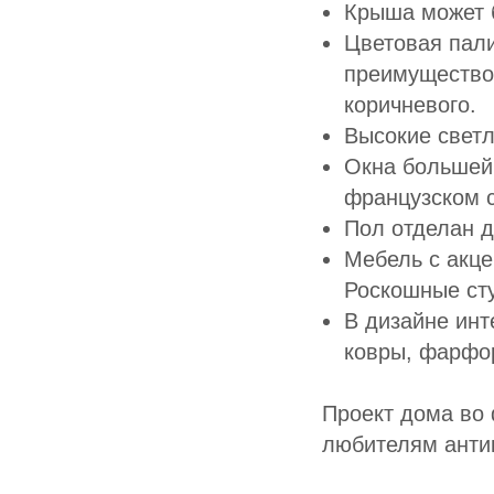
Крыша может б
Цветовая пали
преимущество 
коричневого.
Высокие свет
Окна большей 
французском с
Пол отделан д
Мебель с акце
Роскошные сту
В дизайне инт
ковры, фарфор
Проект дома во
любителям антик