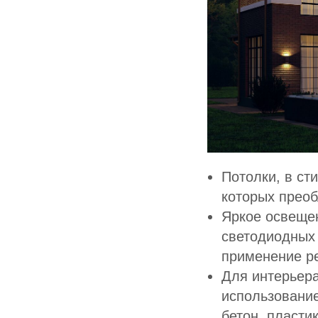
Потолки, в ст
которых прео
Яркое освещен
светодиодных 
применение р
Для интерьера
использовани
бетон, пласти