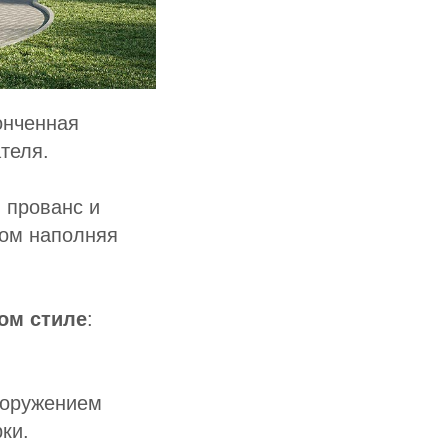
онченная
теля.
 прованс и
том наполняя
ом стиле
:
ооружением
ки.