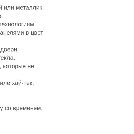
й или металлик.
в.
технологиям.
панелями в цвет
двери,
текла.
, которые не
иле хай-тек,
гу со временем,