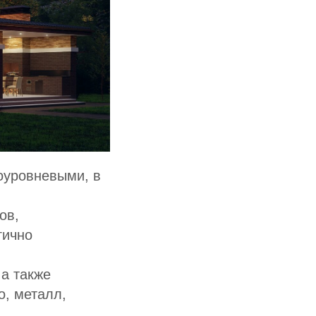
гоуровневыми, в
ов,
гично
 а также
, металл,