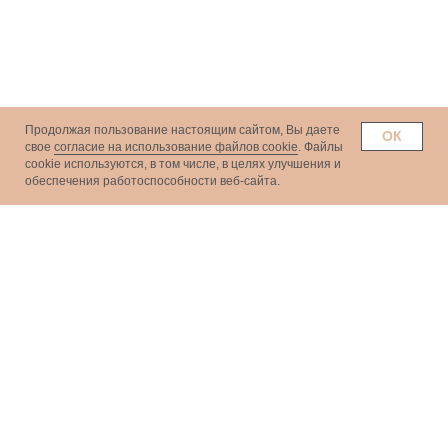
Продолжая пользование настоящим сайтом, Вы даете
ОК
свое
согласие на использование файлов cookie
. Файлы
сookie используются, в том числе, в целях улучшения и
обеспечения работоспособности веб-сайта.