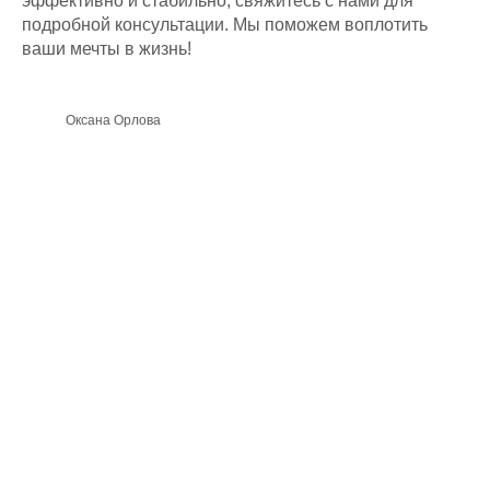
эффективно и стабильно, свяжитесь с нами для
подробной консультации. Мы поможем воплотить
ваши мечты в жизнь!
ДОМ МЕЧТЫ
КОММЕРЧЕСКАЯ
НЕДВИЖИМОСТЬ
Главная
Оксана Орлова
Главная
Презентация
Презентация
Проекты
Проектирование
Технология
строительства
Цены
Проектирование
Блог
Ипотека
Статьи
Портфолио
Блог
КОНТАКТЫ
ООО СК "БРАИТ-ГРУПП"
г. Ростов-на-Дону,
ул. Вавилова 73Д, оф. 313