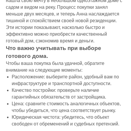
нашла свою мечту в небольшом одноэтажном доме с
ИНН 6165223708
садом и видом на реку. Процесс покупки занял
8 (863) 229-06-65
меньше двух месяцев, и теперь Анна наслаждается
8 (938) 121-44-19
тишиной и спокойствием своей новой резиденции.
sk.brait@yandex.ru
Эти истории показывают, насколько быстро и
sk.brait-snab@yandex.ru
эффективно можно приобрести качественный
(для поставщиков)
готовый дом, сэкономив время и деньги.
Что важно учитывать при выборе
ДОКУМЕНТЫ
готового дома.
Политика конфиденциальности
Чтобы ваша покупка была удачной, обратите
Согласие на обработку
внимание на следующие моменты:
персональных данных
Расположение: выберите район, удобный вам по
инфраструктуре и транспортной доступности.
Качество постройки: проверьте наличие
гарантийных обязательств от застройщика.
Цена: сравните стоимость аналогичных объектов,
чтобы убедиться, что цена соответствует рынку.
Юридическая чистота: убедитесь, что объект
свободен от обременений и судебных претензий.