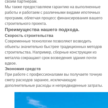
своим партнерам.
Мы также предоставляем гарантию на выполненные
работы и работаем с различными видами ипотечных
программ, облегчая процесс финансирования вашего
строительного проекта.
Преимущества нашего подхода.
Скорость строительства
Современные технологии позволяют возводить
объекты значительно быстрее традиционных методов
строительства. Например, сборные конструкции из
металла сокращают срок возведения здания почти
вдвое.
ДОМ МЕЧТЫ
КОММЕРЧЕСКАЯ
Экономия средств
При работе с профессионалами вы получаете точную
НЕДВИЖИМОСТЬ
Главная
смету расходов заранее, исключающую
Главная
Презентация
дополнительные расходы и непредвиденные затраты.
Презентация
Проекты
Проектирование
Технология
строительства
Цены
Проектирование