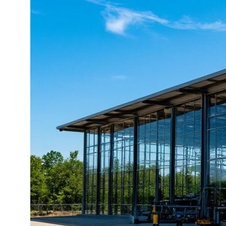
Блог
Ипотека
Статьи
Портфолио
Блог
КОНТАКТЫ
ООО СК "БРАИТ-ГРУПП"
г. Ростов-на-Дону,
ул. Вавилова 73Д, оф. 313
ИНН 6165223708
8 (863) 229-06-65
8 (938) 121-44-19
sk.brait@yandex.ru
sk.brait-snab@yandex.ru
(для поставщиков)
ДОКУМЕНТЫ
Политика конфиденциальности