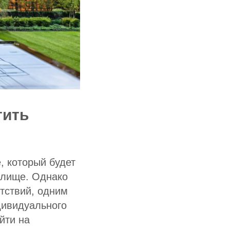
тить
, который будет
илище. Однако
тствий, одним
дивидуального
йти на