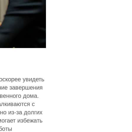
оскорее увидеть
ание завершения
твенного дома.
алкиваются с
но из-за долгих
могает избежать
боты