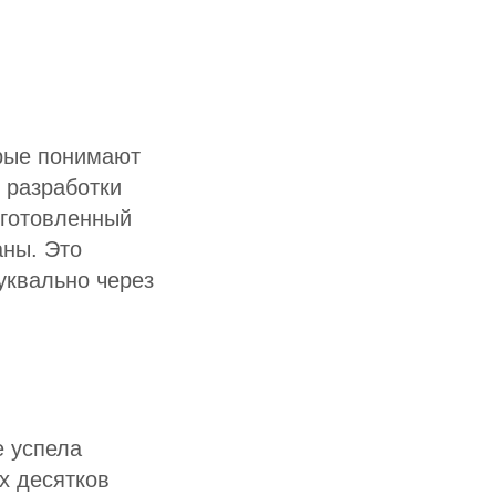
орые понимают
 разработки
дготовленный
аны. Это
уквально через
е успела
х десятков