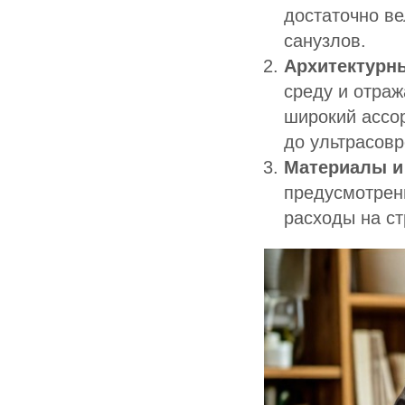
достаточно ве
санузлов.
Архитектурн
среду и отра
широкий ассор
до ультрасов
Материалы и
предусмотрен
расходы на с