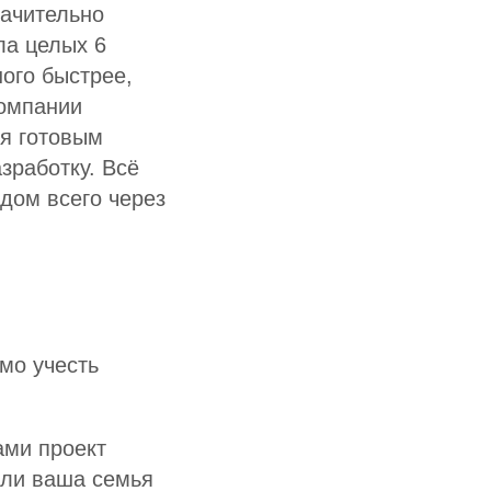
начительно
ла целых 6
ного быстрее,
компании
я готовым
азработку. Всё
дом всего через
мо учесть
ами проект
сли ваша семья