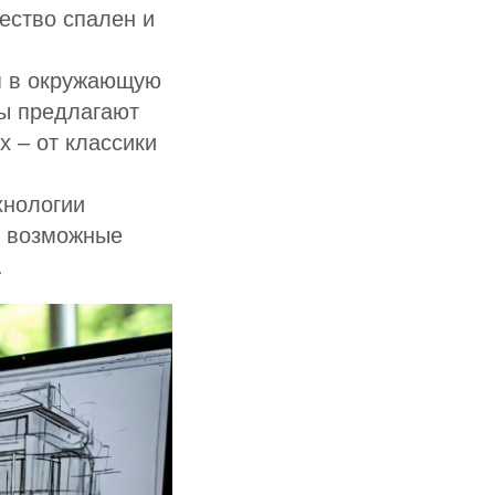
ество спален и
я в окружающую
ры предлагают
 – от классики
хнологии
ь возможные
.