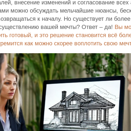
лей, внесение изменений и согласование всех 
ами можно обсуждать мельчайшие нюансы, беск
возвращаться к началу. Но существует ли боле
осуществлению вашей мечты? Ответ – да!
Вы мо
ить готовый, и это решение становится всё бо
стремится как можно скорее воплотить свою мечт