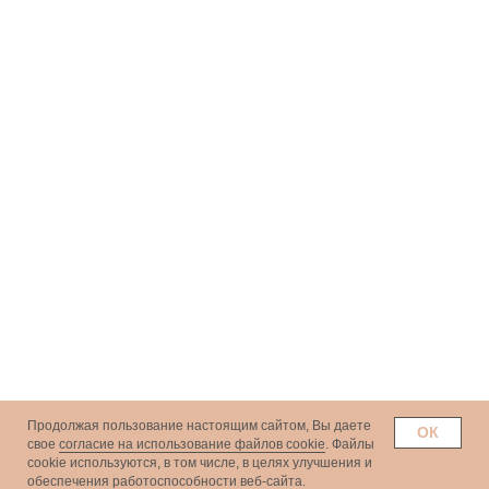
Продолжая пользование настоящим сайтом, Вы даете
ОК
свое
согласие на использование файлов cookie
. Файлы
сookie используются, в том числе, в целях улучшения и
обеспечения работоспособности веб-сайта.