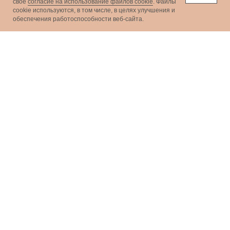
свое
согласие на использование файлов cookie
. Файлы
сookie используются, в том числе, в целях улучшения и
обеспечения работоспособности веб-сайта.