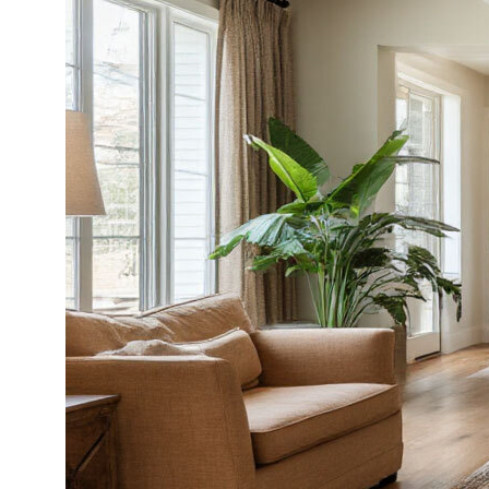
Проектирование
Технология
строительства
Цены
Проектирование
Блог
Ипотека
Статьи
Портфолио
Блог
КОНТАКТЫ
ООО СК "БРАИТ-ГРУПП"
г. Ростов-на-Дону,
ул. Вавилова 73Д, оф. 313
ИНН 6165223708
8 (863) 229-06-65
8 (938) 121-44-19
sk.brait@yandex.ru
sk.brait-snab@yandex.ru
(для поставщиков)
ДОКУМЕНТЫ