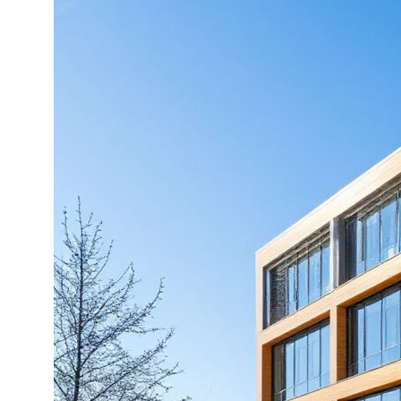
Проектирование
Технология
строительства
Цены
Проектирование
Блог
Ипотека
Статьи
Портфолио
Блог
КОНТАКТЫ
ООО СК "БРАИТ-ГРУПП"
г. Ростов-на-Дону,
ул. Вавилова 73Д, оф. 313
ИНН 6165223708
8 (863) 229-06-65
8 (938) 121-44-19
sk.brait@yandex.ru
sk.brait-snab@yandex.ru
(для поставщиков)