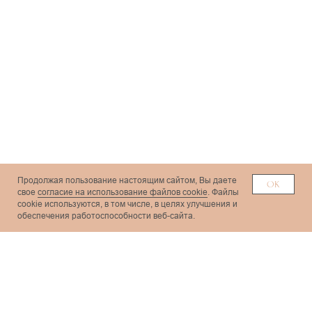
ДОКУМЕНТЫ
Политика конфиденциальности
Согласие на обработку
персональных данных
Продолжая пользование настоящим сайтом, Вы даете
ОК
свое
согласие на использование файлов cookie
. Файлы
сookie используются, в том числе, в целях улучшения и
обеспечения работоспособности веб-сайта.