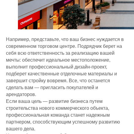
sk.brait-snab@yandex.ru
(для поставщиков)
ДОКУМЕНТЫ
Политика конфиденциальности
Например, представьте, что ваш бизнес нуждается в
Согласие на обработку
современном торговом центре. Подрядчик берет на
персональных данных
себя всю ответственность за реализацию вашей
мечты: обеспечит идеальное местоположение,
выполнит профессиональный дизайн-проект,
подберет качественные отделочные материалы и
завершит стройку вовремя. Все, что останется
сделать вам — пригласить покупателей и
арендаторов.
Если ваша цель — развитие бизнеса путем
строительства нового коммерческого объекта,
профессиональная команда станет надежным
партнером, способствующим успешному развитию
вашего дела.