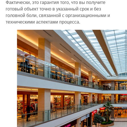
Главная
Фактически, это гарантия того, что вы получите
Главная
Презентация
готовый объект точно в указанный срок и без
Презентация
головной боли, связанной с организационными и
Проекты
техническими аспектами процесса.
Проектирование
Технология
строительства
Цены
Проектирование
Блог
Ипотека
Статьи
Портфолио
Блог
КОНТАКТЫ
ООО СК "БРАИТ-ГРУПП"
г. Ростов-на-Дону,
ул. Вавилова 73Д, оф. 313
ИНН 6165223708
8 (863) 229-06-65
8 (938) 121-44-19
sk.brait@yandex.ru