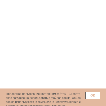
Продолжая пользование настоящим сайтом, Вы даете
ОК
свое
согласие на использование файлов cookie
. Файлы
сookie используются, в том числе, в целях улучшения и