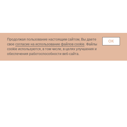
Продолжая пользование настоящим сайтом, Вы даете
ОК
свое
согласие на использование файлов cookie
. Файлы
сookie используются, в том числе, в целях улучшения и
обеспечения работоспособности веб-сайта.