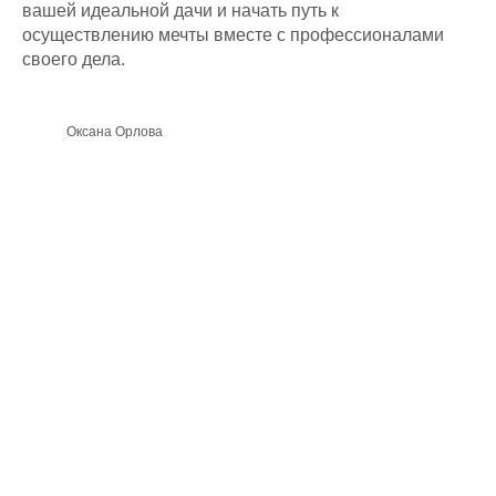
вашей идеальной дачи и начать путь к
осуществлению мечты вместе с профессионалами
своего дела.
Оксана Орлова
ДОМ МЕЧТЫ
КОММЕРЧЕСКАЯ
НЕДВИЖИМОСТЬ
Главная
Главная
Презентация
Презентация
Проекты
Проектирование
Технология
строительства
Цены
Проектирование
Блог
Ипотека
Статьи
Портфолио
Блог