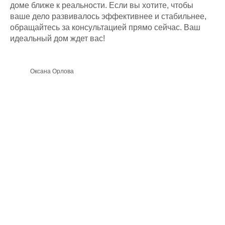
доме ближе к реальности. Если вы хотите, чтобы
ваше дело развивалось эффективнее и стабильнее,
обращайтесь за консультацией прямо сейчас. Ваш
идеальный дом ждет вас!
ДОМ МЕЧТЫ
КОММЕРЧЕСКАЯ
НЕДВИЖИМОСТЬ
Главная
Главная
Презентация
Оксана Орлова
Презентация
Проекты
Проектирование
Технология
строительства
Цены
Проектирование
Блог
Ипотека
Статьи
Портфолио
Блог
КОНТАКТЫ
ООО СК "БРАИТ-ГРУПП"
г. Ростов-на-Дону,
ул. Вавилова 73Д, оф. 313