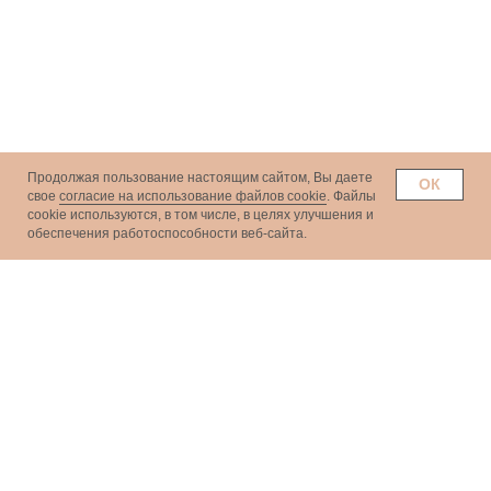
Продолжая пользование настоящим сайтом, Вы даете
ОК
свое
согласие на использование файлов cookie
. Файлы
сookie используются, в том числе, в целях улучшения и
обеспечения работоспособности веб-сайта.