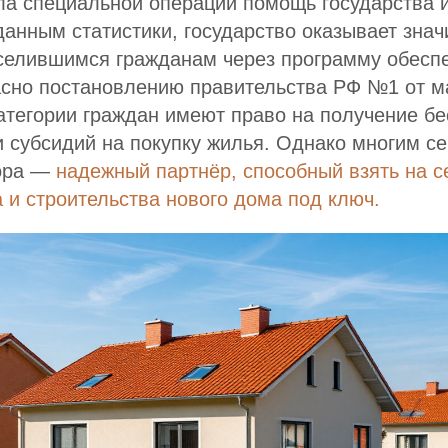
ла специальной операции помощь государства 
данным статистики, государство оказывает зна
селившимся гражданам через программу обесп
сно постановлению правительства РФ №1 от ма
атегории граждан имеют право на получение б
 субсидий на покупку жилья. Однако многим с
пора —
надежный партнёр, способный взять на с
 и строительства нового дома под ключ.