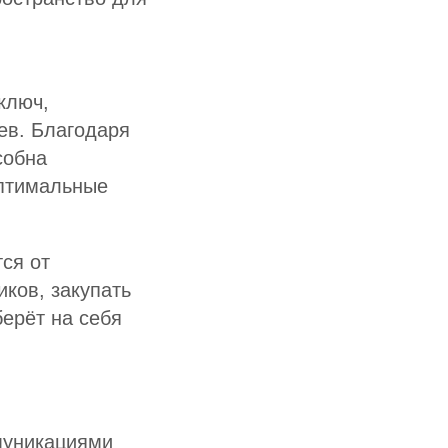
ключ,
ев. Благодаря
собна
оптимальные
ся от
иков, закупать
берёт на себя
муникациями