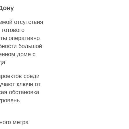
Дону
емой отсутствия
 готового
сты оперативно
ебности большой
венном доме с
да!
проектов среди
учают ключи от
кая обстановка
уровень
ного метра