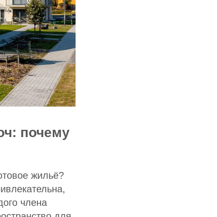
юч: почему
готовое жильё?
ривлекательна,
дого члена
ространство для