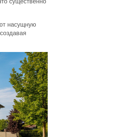
 что существенно
ают насущную
 создавая