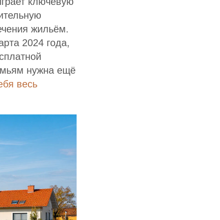
играет ключевую
чительную
ечения жильём.
рта 2024 года,
есплатной
емьям нужна ещё
ебя весь