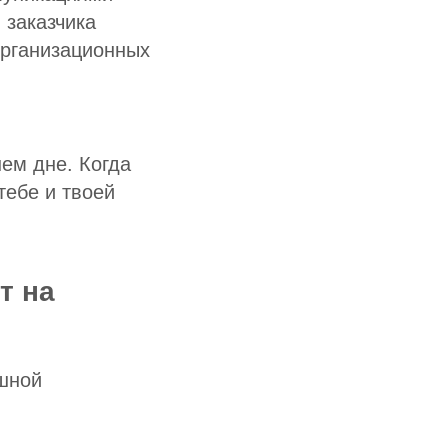
 заказчика
организационных
ем дне. Когда
тебе и твоей
т на
ешной