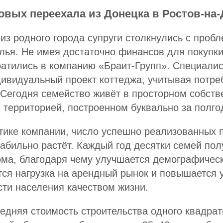
овых переехала из Донецка в Ростов-на-
из родного города супруги столкнулись с пробл
лья. Не имея достаточно финансов для покупки
ратились в компанию «Браит-Групп». Специали
дивидуальный проект коттеджа, учитывая потр
 Сегодня семейство живёт в просторном собст
 территорией, построенном буквально за полго
тике компании, число успешно реализованных 
абильно растёт. Каждый год десятки семей пол
ома, благодаря чему улучшается демографичес
тся нагрузка на арендный рынок и повышается 
ти населения качеством жизни.
едняя стоимость строительства одного квадрат