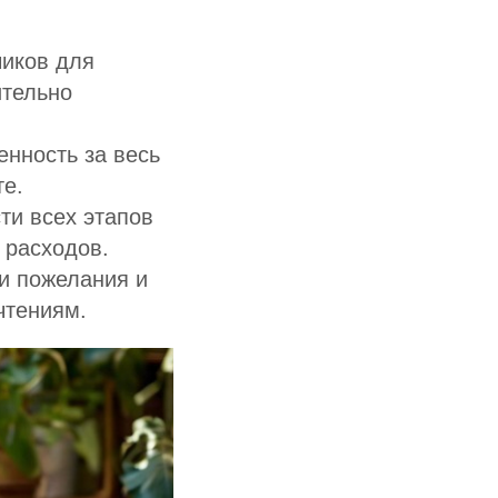
чиков для
ительно
енность за весь
те.
сти всех этапов
 расходов.
и пожелания и
чтениям.