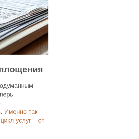
оплощения
продуманным
перь
е
. Именно так
цикл услуг – от