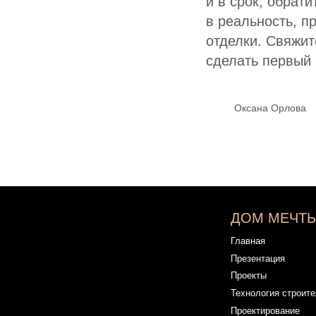
и в срок, обрат
Проекты
в реальность, п
Технология строительства
отделки. Свяжит
Проектирование
Ипотека
сделать первый 
Портфолио
Блог
Оксана Орлова