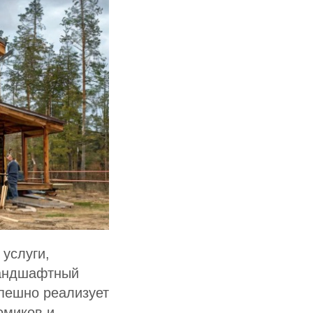
услуги,
ландшафтный
спешно реализует
омиков и