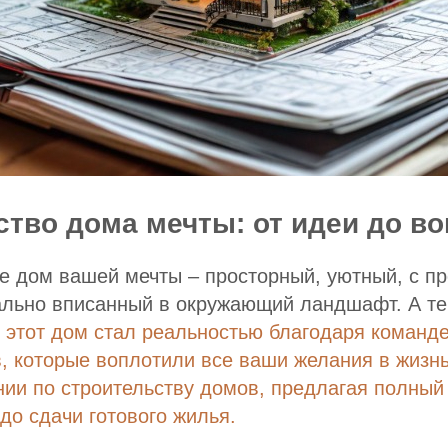
ство дома мечты: от идеи до в
бе дом вашей мечты – просторный, уютный, с 
ально вписанный в окружающий ландшафт. А те
о
этот дом стал реальностью благодаря команд
 которые воплотили все ваши желания в жизнь
ии по строительству домов, предлагая полный 
до сдачи готового жилья.