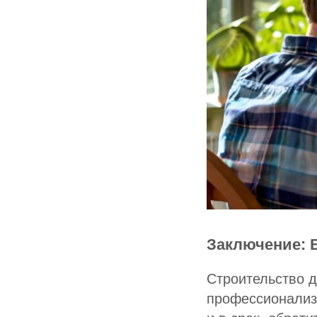
Заключение: 
ДОМ МЕЧТЫ
Строительство д
Главная
профессионализм
Презентация