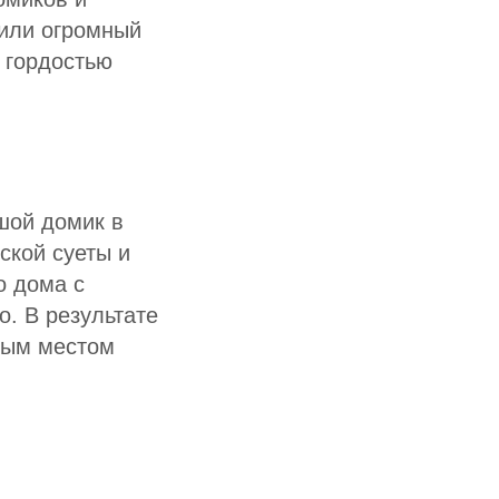
пили огромный
 гордостью
шой домик в
ской суеты и
о дома с
о. В результате
мым местом