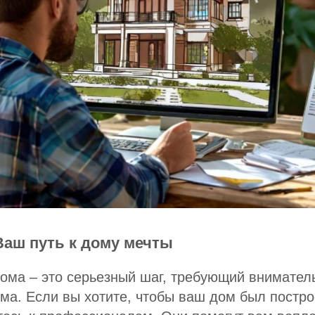
Ваш путь к дому мечты
КОММЕРЧЕСКАЯ
КОНТАКТЫ
ома – это серьезный шаг, требующий внимател
НЕДВИЖИМОСТЬ
ООО СК "БРАИТ-ГРУПП"
а. Если вы хотите, чтобы ваш дом был постро
г. Ростов-на-Дону,
Главная