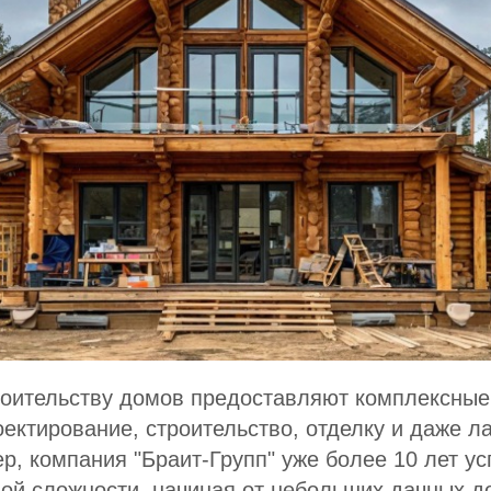
оительству домов предоставляют комплексные 
ектирование, строительство, отделку и даже 
р, компания "Браит-Групп" уже более 10 лет у
ой сложности, начиная от небольших дачных д