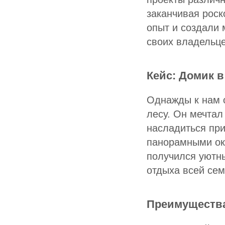
заканчивая рос
опыт и создали 
своих владельце
Кейс: Домик в
Однажды к нам о
лесу. Он мечтал
насладиться пр
панорамными окн
получился уютн
отдыха всей сем
Преимущества