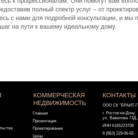
итесь к профессионалам. Они помогут вам вопл
ул. Вавилова 73Д, оф. 313
Презентация
редоставив полный спектр услуг – от проектиро
ИНН 6165223708
Проектирование
8 (863) 229-06-65
есь с нами для подробной консультации, и мы
Цены
8 (938) 121-44-19
Блог
шаг на пути к вашему идеальному дому.
sk.brait@yandex.ru
Статьи
sk.brait-snab@yandex.ru
(для поставщиков)