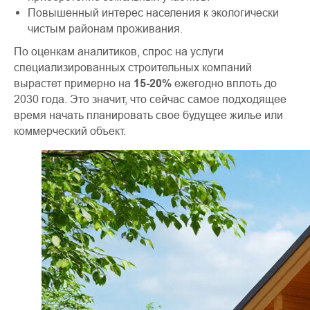
Повышенный интерес населения к экологически
чистым районам проживания.
ДОМ МЕЧТЫ
КОММЕРЧЕСКАЯ
По оценкам аналитиков, спрос на услуги
НЕДВИЖИМОСТЬ
Главная
специализированных строительных компаний
Главная
Презентация
вырастет примерно на
15-20%
ежегодно вплоть до
Презентация
2030 года. Это значит, что сейчас самое подходящее
Проекты
время начать планировать свое будущее жилье или
Проектирование
Технология
коммерческий объект.
строительства
Цены
Проектирование
Блог
Ипотека
Статьи
Портфолио
Блог
КОНТАКТЫ
ООО СК "БРАИТ-ГРУПП"
г. Ростов-на-Дону,
ул. Вавилова 73Д, оф. 313
ИНН 6165223708