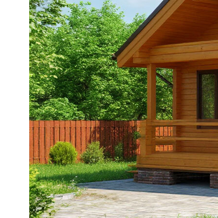
8 (863) 229-06-65
8 (938) 121-44-19
sk.brait@yandex.ru
sk.brait-snab@yandex.ru
(для поставщиков)
ДОКУМЕНТЫ
Политика конфиденциальности
Согласие на обработку
персональных данных