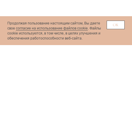
Продолжая пользование настоящим сайтом, Вы даете
ОК
свое
согласие на использование файлов cookie
. Файлы
сookie используются, в том числе, в целях улучшения и
обеспечения работоспособности веб-сайта.