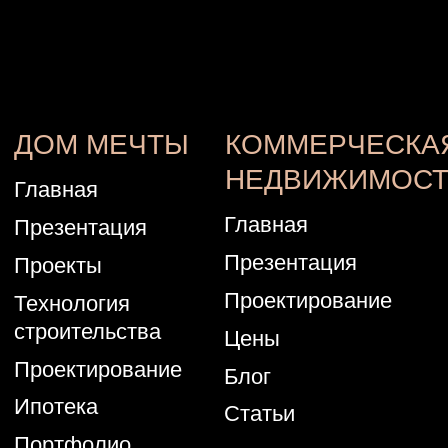
КОНТАКТЫ
ООО СК "БРАИТ-ГРУПП"
г. Ростов-на-Дону,
ул. Вавилова 73Д, оф. 313
ИНН 6165223708
8 (863) 229-06-65
8 (938) 121-44-19
sk.brait@yandex.ru
sk.brait-snab@yandex.ru
(для поставщиков)
ДОКУМЕНТЫ
Политика конфиденциальности
Согласие на обработку
персональных данных