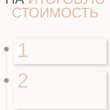
ИНДИВИДУАЛЬНЫЕ
ТРЕБОВАНИЯ
Изменение планировок помещений
Изменение архитектурных решений
Добавить гараж, навес
Добавить или изменить размеры терассы
Добавить цокольный этаж
Добавить подвал под домом или
терассой
8 (863) 270-27-91
WhatsApp
ДОМ МЕЧТЫ
КОММЕРЧЕСКАЯ