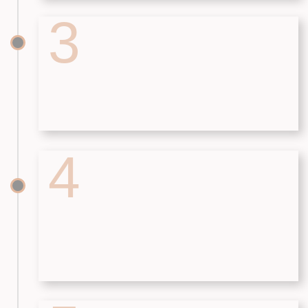
НЕДВИЖИМОСТЬ
Главная
Главная
Презентация
Презентация
Проекты
Проектирование
Технология
строительства
Цены
Проектирование
Блог
Ипотека
Статьи
Портфолио
Блог
КОНТАКТЫ
ООО СК "БРАИТ-ГРУПП"
г. Ростов-на-Дону,
ул. Вавилова 73Д, оф. 313
ИНН 6165223708
8 (863) 229-06-65
8 (938) 121-44-19
sk.brait@yandex.ru