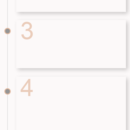
ДОМ МЕЧТЫ
КОММЕРЧЕСКАЯ
НЕДВИЖИМОСТЬ
Главная
Главная
Презентация
Презентация
Проекты
Проектирование
Технология
строительства
Цены
Проектирование
Блог
Ипотека
Статьи
Портфолио
Блог
КОНТАКТЫ
ООО СК "БРАИТ-ГРУПП"
г. Ростов-на-Дону,
ул. Вавилова 73Д, оф. 313
ИНН 6165223708
8 (863) 229-06-65