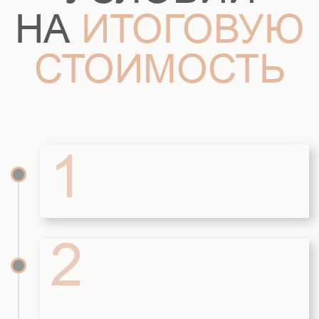
ВАШИ
ИНДИВИДУАЛЬНЫЕ
ТРЕБОВАНИЯ
Изменение планировок помещений
Изменение архитектурных решений
Добавить гараж, навес
Добавить или изменить размеры терассы
Добавить цокольный этаж
Добавить подвал под домом или
терассой
8 (863) 270-27-91
WhatsApp