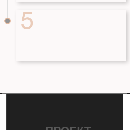
8 (938) 121-44-19
sk.brait@yandex.ru
sk.brait-snab@yandex.ru
(для поставщиков)
ДОКУМЕНТЫ
Политика конфиденциальности
Согласие на обработку
персональных данных