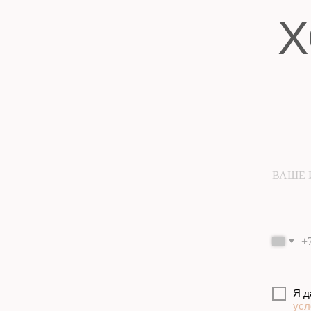
ВАШЕ 
ВЛИ
+
Н
Я д
усл