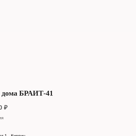
 дома БРАИТ-41
0
₽
ия
т 1 - Кирпич