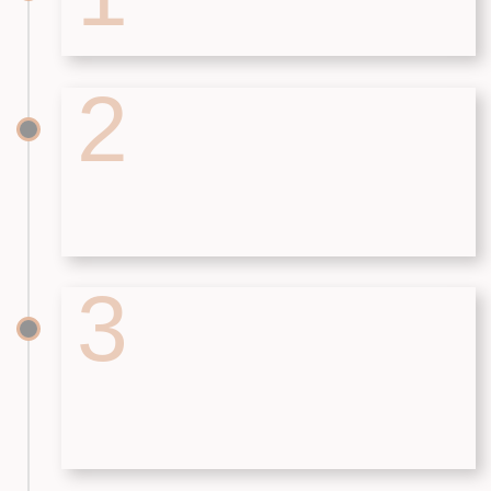
ДОМ МЕЧТЫ
КОММЕРЧЕСКАЯ
НЕДВИЖИМОСТЬ
Главная
Главная
Презентация
Презентация
Проекты
Проектирование
Технология
строительства
Цены
Проектирование
Блог
Ипотека
Статьи
Портфолио
Блог
КОНТАКТЫ