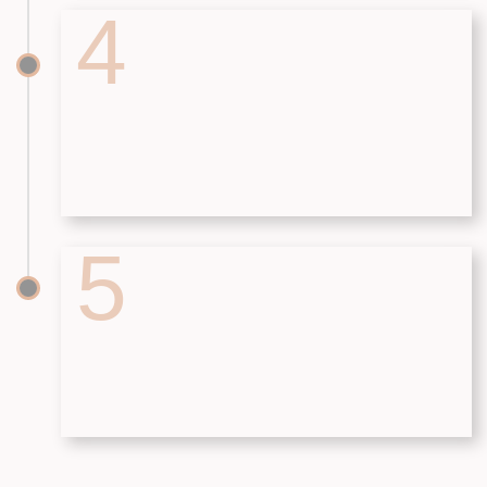
ООО СК "БРАИТ-ГРУПП"
г. Ростов-на-Дону,
ул. Вавилова 73Д, оф. 313
ИНН 6165223708
8 (863) 229-06-65
8 (938) 121-44-19
sk.brait@yandex.ru
sk.brait-snab@yandex.ru
(для поставщиков)
ДОКУМЕНТЫ
Политика конфиденциальности
Согласие на обработку
персональных данных