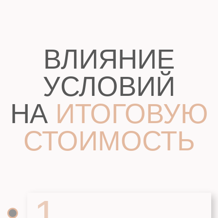
ПРОЕКТ
ВОЗМОЖНО
ИЗМЕНИТЬ ПОД
ВАШИ
ИНДИВИДУАЛЬНЫЕ
ТРЕБОВАНИЯ
Изменение планировок помещений
Изменение архитектурных решений
Добавить гараж, навес
Добавить или изменить размеры терассы
Добавить цокольный этаж
Добавить подвал под домом или
терассой
8 (863) 270-27-91
WhatsApp