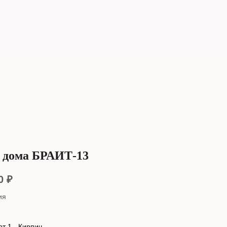
 дома БРАИТ-13
0
₽
ия
т 1 - Кирпич